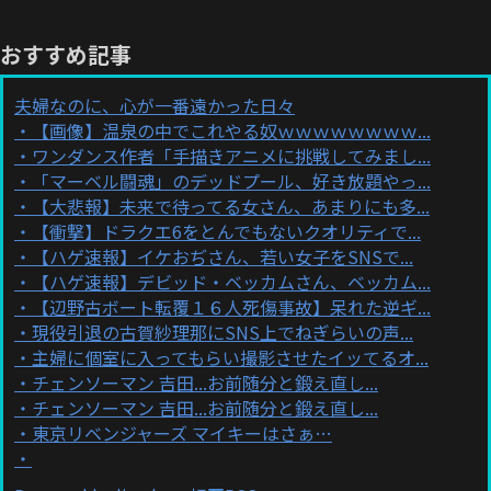
おすすめ記事
夫婦なのに、心が一番遠かった日々
【画像】温泉の中でこれやる奴ｗｗｗｗｗｗｗｗ...
ワンダンス作者「手描きアニメに挑戦してみまし...
「マーベル闘魂」のデッドプール、好き放題やっ...
【大悲報】未来で待ってる女さん、あまりにも多...
【衝撃】ドラクエ6をとんでもないクオリティで...
【ハゲ速報】イケおぢさん、若い女子をSNSで...
【ハゲ速報】デビッド・ベッカムさん、ベッカム...
【辺野古ボート転覆１６人死傷事故】呆れた逆ギ...
現役引退の古賀紗理那にSNS上でねぎらいの声...
主婦に個室に入ってもらい撮影させたイッてるオ...
チェンソーマン 吉田...お前随分と鍛え直し...
チェンソーマン 吉田...お前随分と鍛え直し...
東京リベンジャーズ マイキーはさぁ…