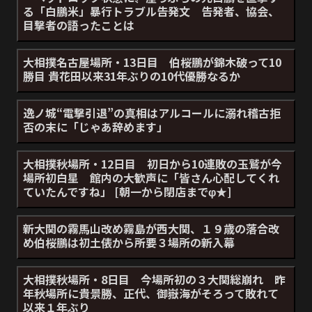
る「白鵬米」暴行トラブル告発文 告発者、協会、
目撃者の語ったことは
大相撲名古屋場所・13日目 伯桜鵬が錦木破って10
勝目 貴花田以来31年ぶりの10代優勝なるか
逸ノ城“電撃引退”の真相はアルコールに溺れ稽古拒
否の末に「じゃあ辞めます」
大相撲秋場所・12日目 初日から10連敗の玉鷲が今
場所初白星 館内の大歓声に「皆さん心配してくれ
ていたんですね」 [朝一から閉店までφ★]
新大関の霧馬山改め霧島が西大関、１９歳の落合改
め伯桜鵬は初土俵から所要３場所の新入幕
大相撲秋場所・8日目 今場所初の３大関総崩れ 昨
年秋場所に貴景勝、正代、御嶽海がそろって敗れて
以来１年ぶり