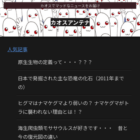
カオスでマッドなニュースをお届け
カオスアンテナ
人気記事
原生生物の定義って・・・？？？
日本で発掘された主な恐竜の化石（2011年まで
の）
ヒグマはナマケグマより弱いの？ ナマケグマがト
ラに襲われない理由とは！？
海生爬虫類モササウルスが好きです・・・ 昔と
今の復元図の違い