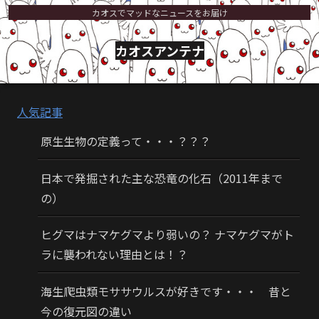
カオスでマッドなニュースをお届け
カオスアンテナ
人気記事
原生生物の定義って・・・？？？
日本で発掘された主な恐竜の化石（2011年まで
の）
ヒグマはナマケグマより弱いの？ ナマケグマがト
ラに襲われない理由とは！？
海生爬虫類モササウルスが好きです・・・ 昔と
今の復元図の違い