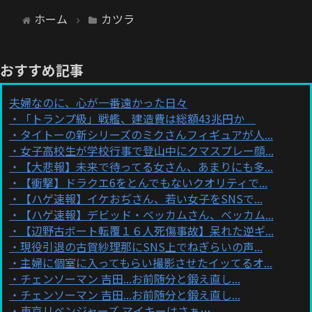
ホーム
カツラ
おすすめ記事
夫婦なのに、心が一番遠かった日々
「トランプ級」戦艦、建造費は総額43兆円か
タイトーの新シリーズのミクさんフィギュアが人...
女子高校生が学校行事で登山中にクマスプレー顔...
【大悲報】未来で待ってる女さん、あまりにも多...
【衝撃】ドラクエ6をとんでもないクオリティで...
【ハゲ速報】イケおぢさん、若い女子をSNSで...
【ハゲ速報】デビッド・ベッカムさん、ベッカム...
【辺野古ボート転覆１６人死傷事故】呆れた逆ギ...
現役引退の古賀紗理那にSNS上でねぎらいの声...
主婦に個室に入ってもらい撮影させたイッてるオ...
チェンソーマン 吉田...お前随分と鍛え直し...
チェンソーマン 吉田...お前随分と鍛え直し...
東京リベンジャーズ マイキーはさぁ…