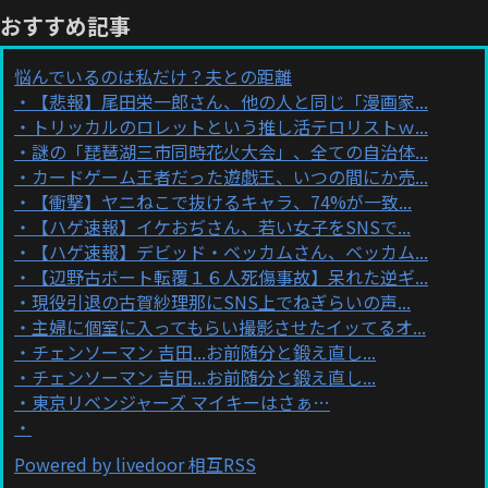
おすすめ記事
悩んでいるのは私だけ？夫との距離
【悲報】尾田栄一郎さん、他の人と同じ「漫画家...
トリッカルのロレットという推し活テロリストｗ...
謎の「琵琶湖三市同時花火大会」、全ての自治体...
カードゲーム王者だった遊戯王、いつの間にか売...
【衝撃】ヤニねこで抜けるキャラ、74%が一致...
【ハゲ速報】イケおぢさん、若い女子をSNSで...
【ハゲ速報】デビッド・ベッカムさん、ベッカム...
【辺野古ボート転覆１６人死傷事故】呆れた逆ギ...
現役引退の古賀紗理那にSNS上でねぎらいの声...
主婦に個室に入ってもらい撮影させたイッてるオ...
チェンソーマン 吉田...お前随分と鍛え直し...
チェンソーマン 吉田...お前随分と鍛え直し...
東京リベンジャーズ マイキーはさぁ…
Powered by livedoor 相互RSS