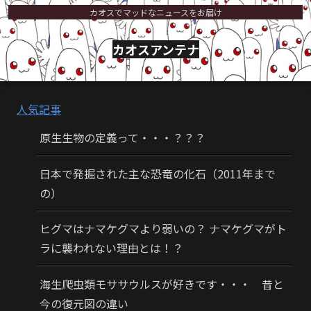
カオスでマッドなニュースをお届け
カオスアンテナ
人気記事
原生生物の定義って・・・？？？
日本で発掘された主な恐竜の化石（2011年まで
の）
ヒグマはナマケグマより弱いの？ ナマケグマがト
ラに襲われない理由とは！？
海生爬虫類モササウルスが好きです・・・ 昔と
今の復元図の違い