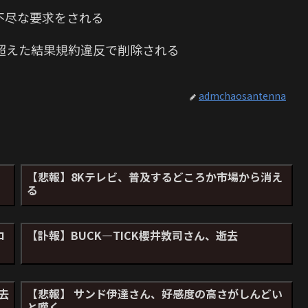
不尽な要求をされる
超えた結果規約違反で削除される
admchaosantenna
【悲報】8Kテレビ、普及するどころか市場から消え
る
ロ
【訃報】BUCK―TICK櫻井敦司さん、逝去
去
【悲報】 サンド伊達さん、好感度の高さがしんどい
と嘆く