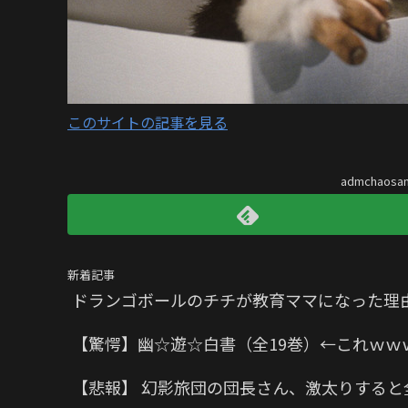
このサイトの記事を見る
admchaos
新着記事
ドランゴボールのチチが教育ママになった理
【驚愕】幽☆遊☆白書（全19巻）←これｗｗ
【悲報】 幻影旅団の団長さん、激太りすると