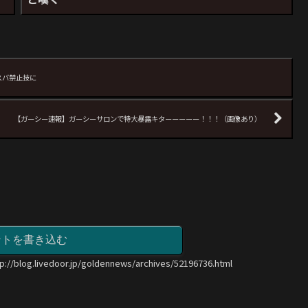
スバ禁止技に
【ガーシー速報】ガーシーサロンで特大暴露キターーーーー！！！（画像あり）
ントを書き込む
tp://blog.livedoor.jp/goldennews/archives/52196736.html