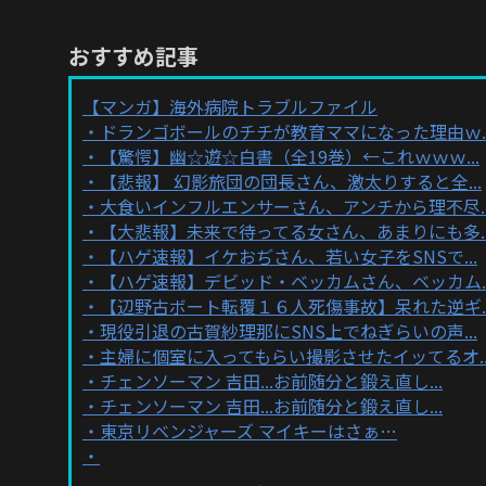
おすすめ記事
【マンガ】海外病院トラブルファイル
ドランゴボールのチチが教育ママになった理由ｗ..
【驚愕】幽☆遊☆白書（全19巻）←これｗｗｗ...
【悲報】 幻影旅団の団長さん、激太りすると全...
大食いインフルエンサーさん、アンチから理不尽..
【大悲報】未来で待ってる女さん、あまりにも多..
【ハゲ速報】イケおぢさん、若い女子をSNSで...
【ハゲ速報】デビッド・ベッカムさん、ベッカム..
【辺野古ボート転覆１６人死傷事故】呆れた逆ギ..
現役引退の古賀紗理那にSNS上でねぎらいの声...
主婦に個室に入ってもらい撮影させたイッてるオ..
チェンソーマン 吉田...お前随分と鍛え直し...
チェンソーマン 吉田...お前随分と鍛え直し...
東京リベンジャーズ マイキーはさぁ…