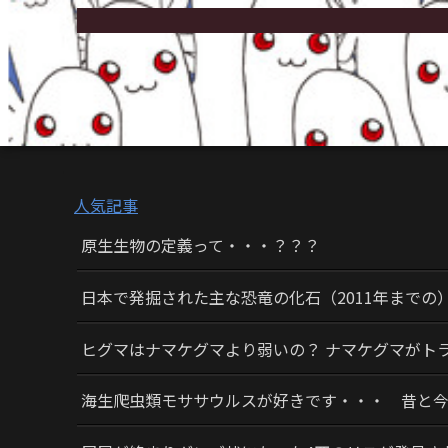
人気記事
原生生物の定義って・・・？？？
日本で発掘された主な恐竜の化石（2011年までの
ヒグマはナマケグマより弱いの？ ナマケグマがト
海生爬虫類モササウルスが好きです・・・ 昔と