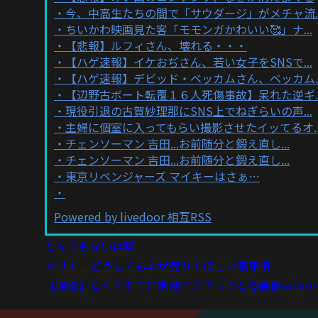
今、中高生たちの間で「サウダージ」がメチャ流..
ちいかわ映画見た客「モモンガかわいい🥰」ナ...
【悲報】ルフィさん、壊れる・・・
【ハゲ速報】イケおぢさん、若い女子をSNSで...
【ハゲ速報】デビッド・ベッカムさん、ベッカム..
【辺野古ボート転覆１６人死傷事故】呆れた逆ギ..
現役引退の古賀紗理那にSNS上でねぎらいの声...
主婦に個室に入ってもらい撮影させたイッてるオ..
チェンソーマン 吉田...お前随分と鍛え直し...
チェンソーマン 吉田...お前随分と鍛え直し...
東京リベンジャーズ マイキーはさぁ…
Powered by livedoor 相互RSS
とんでもない体験
マリエ どうしても本が売れてほしい裏事情
【画像】なんでそこに家建てた？ってなる画像ｗｗｗ