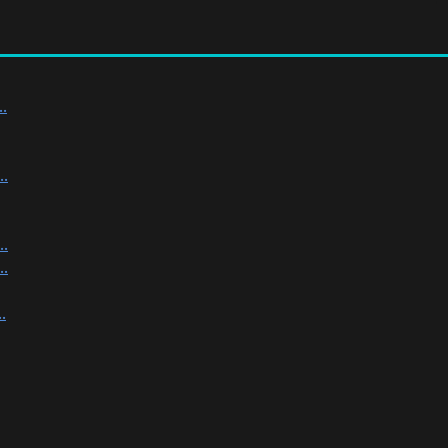
.
.
.
.
.