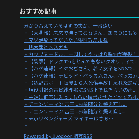
おすすめ記事
分かり合えているはずの夫が、一番遠い
【大悲報】未来で待ってる女さん、あまりにも多..
マゾ治療ってだいたい根性論だよね
桃太郎とメスガキ
カップヌードル、一周してやっぱり醤油が美味し..
【衝撃】ドラクエ6をとんでもないクオリティで...
【ハゲ速報】イケおぢさん、若い女子をSNSで...
【ハゲ速報】デビッド・ベッカムさん、ベッカム..
【辺野古ボート転覆１６人死傷事故】呆れた逆ギ..
現役引退の古賀紗理那にSNS上でねぎらいの声...
主婦に個室に入ってもらい撮影させたイッてるオ..
チェンソーマン 吉田...お前随分と鍛え直し...
チェンソーマン 吉田...お前随分と鍛え直し...
東京リベンジャーズ マイキーはさぁ…
Powered by livedoor 相互RSS