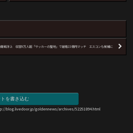
衛戦浮上 収容9万人超「サッカーの聖地」で破格15億円マッチ エスコンも候補に
ントを書き込む
tp://blog.livedoor.jp/goldennews/archives/52251894.html