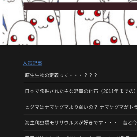
人気記事
原生生物の定義って・・・？？？
日本で発掘された主な恐竜の化石（2011年までの
ヒグマはナマケグマより弱いの？ ナマケグマがト
海生爬虫類モササウルスが好きです・・・ 昔と