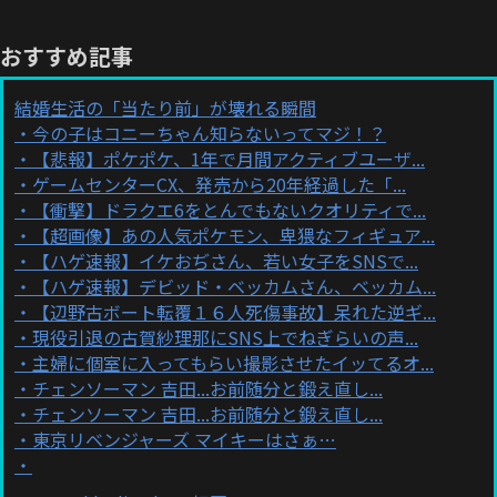
おすすめ記事
結婚生活の「当たり前」が壊れる瞬間
今の子はコニーちゃん知らないってマジ！？
【悲報】ポケポケ、1年で月間アクティブユーザ...
ゲームセンターCX、発売から20年経過した「...
【衝撃】ドラクエ6をとんでもないクオリティで...
【超画像】あの人気ポケモン、卑猥なフィギュア...
【ハゲ速報】イケおぢさん、若い女子をSNSで...
【ハゲ速報】デビッド・ベッカムさん、ベッカム...
【辺野古ボート転覆１６人死傷事故】呆れた逆ギ...
現役引退の古賀紗理那にSNS上でねぎらいの声...
主婦に個室に入ってもらい撮影させたイッてるオ...
チェンソーマン 吉田...お前随分と鍛え直し...
チェンソーマン 吉田...お前随分と鍛え直し...
東京リベンジャーズ マイキーはさぁ…