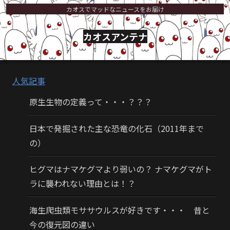
カオスでマッドなニュースをお届け
カオスアンテナ
人気記事
原生生物の定義って・・・？？？
日本で発掘された主な恐竜の化石（2011年まで
の）
ヒグマはナマケグマより弱いの？ ナマケグマがト
ラに襲われない理由とは！？
海生爬虫類モササウルスが好きです・・・ 昔と
今の復元図の違い