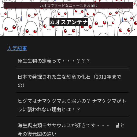
カオスでマッドなニュースをお届け
カオスアンテナ
人気記事
原生生物の定義って・・・？？？
日本で発掘された主な恐竜の化石（2011年まで
の）
ヒグマはナマケグマより弱いの？ ナマケグマがト
ラに襲われない理由とは！？
海生爬虫類モササウルスが好きです・・・ 昔と
今の復元図の違い