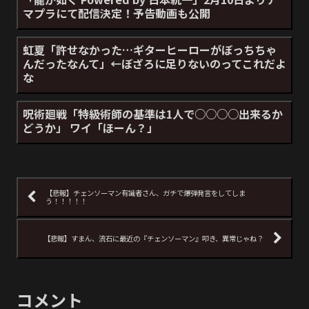
マプラにて配信決定！予告動画も公開
虹夏「許せなかった…ギターヒーローがぼっちちゃ
んだったなんて」←ぼざろに足りないのってこれだよ
な
呪術廻戦「特級術師の基準は1人で○○○○出来るか
どうか」 ワイ「ほーん？」
【悲報】チェンソーマン有識者さん、ガチで爆弾発言をしてしま
う！！！！！
【悲報】すまん、流石に最近の『チェンソーマン』叩き、異常じゃね？
コメント