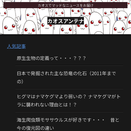
カオスでマッドなニュースをお届け
カオスアンテナ
人気記事
原生生物の定義って・・・？？？
日本で発掘された主な恐竜の化石（2011年まで
の）
ヒグマはナマケグマより弱いの？ ナマケグマがト
ラに襲われない理由とは！？
海生爬虫類モササウルスが好きです・・・ 昔と
今の復元図の違い