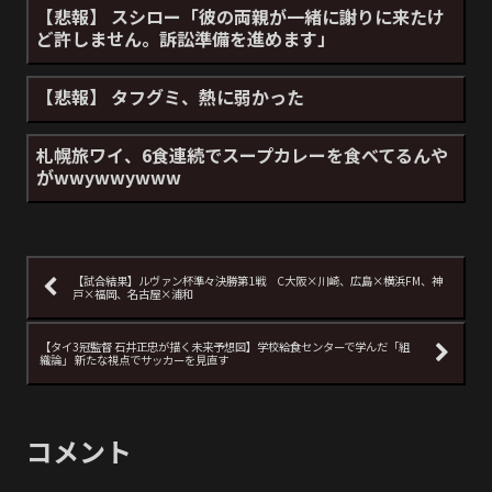
【悲報】 スシロー「彼の両親が一緒に謝りに来たけ
ど許しません。訴訟準備を進めます」
【悲報】 タフグミ、熱に弱かった
札幌旅ワイ、6食連続でスープカレーを食べてるんや
がwwywwywww
【試合結果】ルヴァン杯準々決勝第1戦 C大阪×川崎、広島×横浜FM、神
戸×福岡、名古屋×浦和
【タイ3冠監督 石井正忠が描く未来予想図】学校給食センターで学んだ「組
織論」 新たな視点でサッカーを見直す
コメント