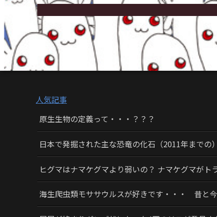
人気記事
原生生物の定義って・・・？？？
日本で発掘された主な恐竜の化石（2011年までの
ヒグマはナマケグマより弱いの？ ナマケグマがト
海生爬虫類モササウルスが好きです・・・ 昔と