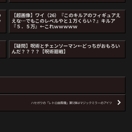
の
【超画像】ワイ（26）『このキルアのフィギュアえ
ｗ
えな…でもこのレベルやと１万くらい？』キルア
『５．５万』←これｗｗｗｗｗ
さ
【疑問】呪術とチェンソーマン←どっちがおもろい
んだ？？？？【呪術廻戦】
ハセガワの「レトロ自販機」第5弾はマジックミラーのアイツ