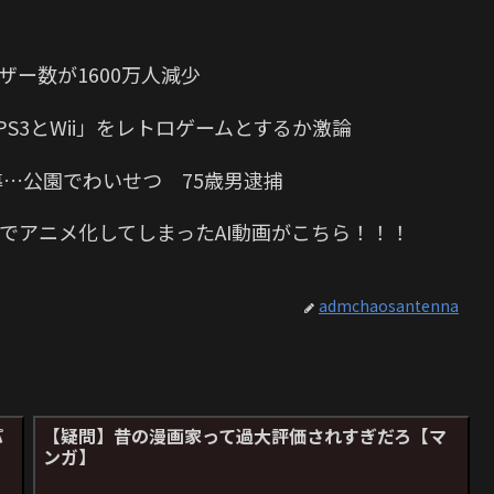
ザー数が1600万人減少
S3とWii」をレトロゲームとするか激論
導…公園でわいせつ 75歳男逮捕
でアニメ化してしまったAI動画がこちら！！！
admchaosantenna
パ
【疑問】昔の漫画家って過大評価されすぎだろ【マ
ンガ】