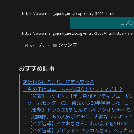
https://www.mangajunky.net/blog-entry-30004.html
コメ
https://www.mangajunky.net/blog-entry-30004.htmlhttps://ww
ホーム
ジャンプ
おすすめ記事
恋は疑惑に染まり、狂気へ変わる
今の子はコニーちゃん知らないってマジ！？
【悲報】ポケポケ、1年で月間アクティブユーザ...
ゲームセンターCX、発売から20年経過した「...
【衝撃】ドラクエ6をとんでもないクオリティで...
【超画像】あの人気ポケモン、卑猥なフィギュア..
【ハゲ速報】イケおぢさん、若い女子をSNSで...
【ハゲ速報】デビッド・ベッカムさん、ベッカム..