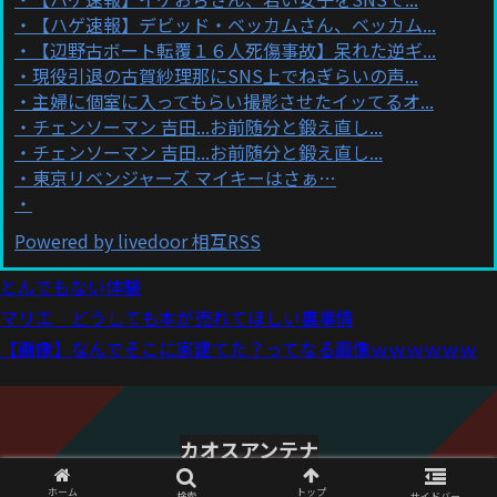
【ハゲ速報】デビッド・ベッカムさん、ベッカム...
【辺野古ボート転覆１６人死傷事故】呆れた逆ギ...
現役引退の古賀紗理那にSNS上でねぎらいの声...
主婦に個室に入ってもらい撮影させたイッてるオ...
チェンソーマン 吉田...お前随分と鍛え直し...
チェンソーマン 吉田...お前随分と鍛え直し...
東京リベンジャーズ マイキーはさぁ…
Powered by livedoor 相互RSS
とんでもない体験
マリエ どうしても本が売れてほしい裏事情
【画像】なんでそこに家建てた？ってなる画像ｗｗｗｗｗｗ
カオスアンテナ
© 2021 カオスアンテナ.
ホーム
トップ
検索
サイドバー