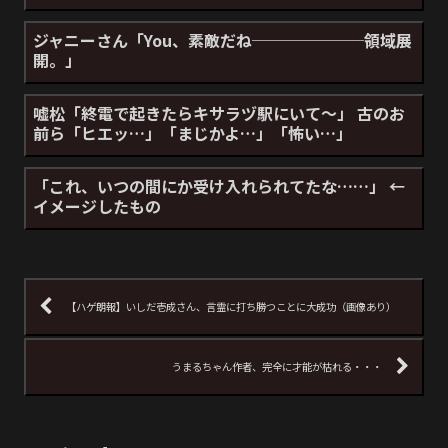
ジャニーさん「You、素敵だね───────領域展
開。」
嘘松「終電で起きたらキサラヅ駅にいて～」 古のお
前ら「ヒエッ…」「まじかよ…」「怖い…」
「これ、いつの間にか受け入れられてたな……」 ←
イメージしたもの
【ハゲ朗報】いしだ壱成さん、言霊に打ち勝つことに大成功（画像あり）
うまるちゃん作者、完全に才能が枯れる・・・