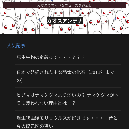
カオスでマッドなニュースをお届け
カオスアンテナ
人気記事
原生生物の定義って・・・？？？
日本で発掘された主な恐竜の化石（2011年まで
の）
ヒグマはナマケグマより弱いの？ ナマケグマがト
ラに襲われない理由とは！？
海生爬虫類モササウルスが好きです・・・ 昔と
今の復元図の違い