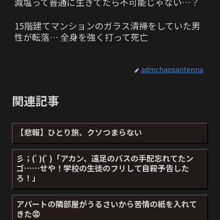
減塩って普通に生きてたら不可能じゃない…？
15階建てマンションのガラス清掃をしていた男
性が転落… 全身を強く打って死亡
admchaosantenna
関連記事
【悲報】ひとり旅、クソつまらない
彡；(ﾟ)(ﾟ)「アカン、遠足のバスの手配忘れてたン
ゴ……せや！学校の生徒のフリして自殺予告した
ろ！」
アパートの隣部屋がうるさいから苦情の紙を入れて
きた😡