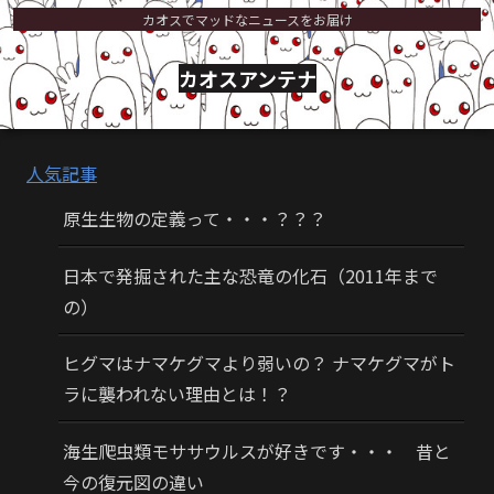
カオスでマッドなニュースをお届け
カオスアンテナ
人気記事
原生生物の定義って・・・？？？
日本で発掘された主な恐竜の化石（2011年まで
の）
ヒグマはナマケグマより弱いの？ ナマケグマがト
ラに襲われない理由とは！？
海生爬虫類モササウルスが好きです・・・ 昔と
今の復元図の違い