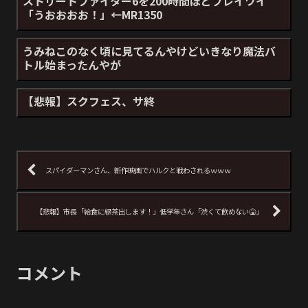
ストリートファイター6を200時間ほどプレイワイ
「うおおおお！」←MR1350
うみねこのなく頃に見てるんやけどいきなり魔法バ
トル始まったんやが
【悲報】スクフェス、サ終
スパイダーマンさん、新作映画でハルクと戦わされるｗｗｗ
【悲報】市長「給食に緑茶出します！」低学年さん「渋くて飲めない🤮」
コメント