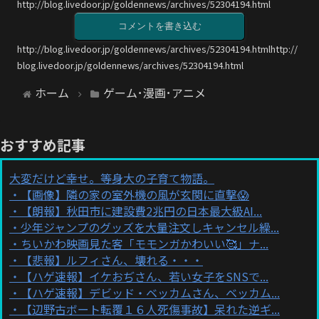
http://blog.livedoor.jp/goldennews/archives/52304194.html
コメントを書き込む
http://blog.livedoor.jp/goldennews/archives/52304194.htmlhttp://
blog.livedoor.jp/goldennews/archives/52304194.html
ホーム
ゲーム･漫画･アニメ
おすすめ記事
大変だけど幸せ。等身大の子育て物語。
【画像】隣の家の室外機の風が玄関に直撃😱
【朗報】秋田市に建設費2兆円の日本最大級AI...
少年ジャンプのグッズを大量注文しキャンセル繰...
ちいかわ映画見た客「モモンガかわいい🥰」ナ...
【悲報】ルフィさん、壊れる・・・
【ハゲ速報】イケおぢさん、若い女子をSNSで...
【ハゲ速報】デビッド・ベッカムさん、ベッカム...
【辺野古ボート転覆１６人死傷事故】呆れた逆ギ...