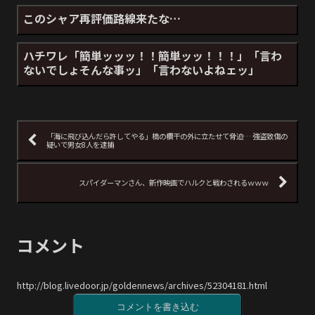
このシャア再評価路線来たな…
ハチワレ「簡単ッッッ！！簡単ッッ！！！」「言わ
ないでしょそんな事ッ」「言わないよねェッ」
「海に飛び込んだら許してやる」橋の欄干の外に立たせて脅迫… 強盗致傷の
疑いで男女8人を逮捕
スパイダーマンさん、新作映画でハルクと戦わされるｗｗｗ
コメント
http://blog.livedoor.jp/goldennews/archives/52304181.html
コメントを書き込む