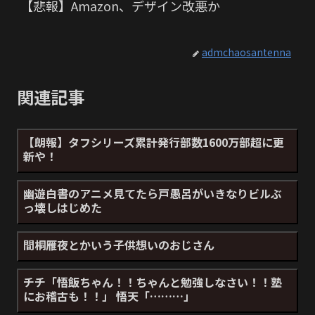
【悲報】Amazon、デザイン改悪か
admchaosantenna
関連記事
【朗報】タフシリーズ累計発行部数1600万部超に更
新や！
幽遊白書のアニメ見てたら戸愚呂がいきなりビルぶ
っ壊しはじめた
間桐雁夜とかいう子供想いのおじさん
チチ「悟飯ちゃん！！ちゃんと勉強しなさい！！塾
にお稽古も！！」 悟天「………」