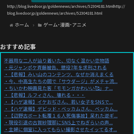
http://blog.livedoor.jp/goldennews/archives/52304181.htmlhttp://
blog.livedoor.jp/goldennews/archives/52304181.html
ホーム
ゲーム･漫画･アニメ
おすすめ記事
不器用な二人が辿り着いた、切なく温かい恋物語
元ジャンポケ斉藤被告、懲役7年を求刑される
【悲報】みい山のコンテンツ、なぜか消えまくる
今、中高生たちの間で「サウダージ」がメチャ流...
ちいかわ映画見た客「モモンガかわいい🥰」ナ...
【悲報】ルフィさん、壊れる・・・
【ハゲ速報】イケおぢさん、若い女子をSNSで...
【ハゲ速報】デビッド・ベッカムさん、ベッカム...
【辺野古ボート転覆１６人死傷事故】呆れた逆ギ...
現役引退の古賀紗理那にSNS上でねぎらいの声...
主婦に個室に入ってもらい撮影させたイッてるオ...