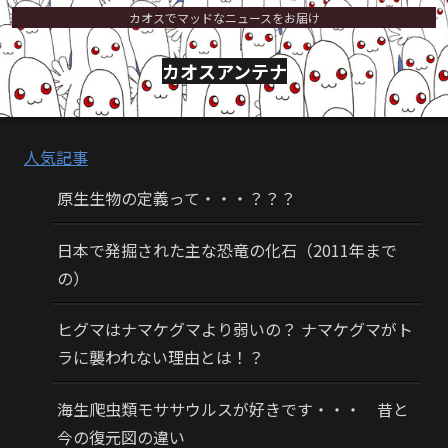
カオスでマッドなニュースをお届け
カオスアンテナ
人気記事
原生生物の定義って・・・？？？
日本で発掘された主な恐竜の化石（2011年まで
の）
ヒグマはナマケグマより弱いの？ ナマケグマがト
ラに襲われない理由とは！？
海生爬虫類モササウルスが好きです・・・ 昔と
今の復元図の違い