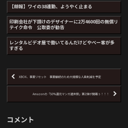
【朗報】ワイの38連勤、ようやく止まる
印刷会社が下請けのデザイナーに2万4600回の無償リ
テイク命令 公取委が勧告
レンタルビデオ屋で働いてるんだけどやべー客が多
すぎる
XBOX、事業リセット 事業継続のため大規模な人員削減を予定
Amazonの「50%還元マンガ週末祭」第2弾が開幕ぅ！！！
コメント