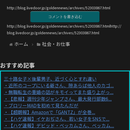
http://blog.livedoor.jp/goldennews/archives/52303867.html
コメントを書き込む
http://blog.livedoor.jp/goldennews/archives/52303867.htmlhttp://
blog.livedoor.jp/goldennews/archives/52303867.html
ホーム
社会・お仕事
おすすめ記事
三十路女子×後輩男子、近づく心とすれ違い
近所のコープにいる爺さん、隙あらば他人のカゴ...
無職転生の重婚の話がキモイってまた盛り上がっ...
【悲報】週刊少年ジャンプさん、最大発行部数6...
ブロリーMADを初めて見たんだが
【超朗報】Amazonで「GANTZ」が全巻...
【ハゲ速報】イケおぢさん、若い女子をSNSで...
【ハゲ速報】デビッド・ベッカムさん、ベッカム...