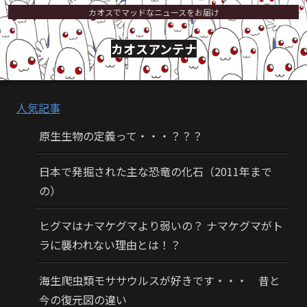
カオスでマッドなニュースをお届け
カオスアンテナ
人気記事
原生生物の定義って・・・？？？
日本で発掘された主な恐竜の化石（2011年まで
の）
ヒグマはナマケグマより弱いの？ ナマケグマがト
ラに襲われない理由とは！？
海生爬虫類モササウルスが好きです・・・ 昔と
今の復元図の違い