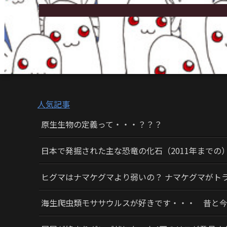
人気記事
原生生物の定義って・・・？？？
日本で発掘された主な恐竜の化石（2011年までの
ヒグマはナマケグマより弱いの？ ナマケグマがト
海生爬虫類モササウルスが好きです・・・ 昔と