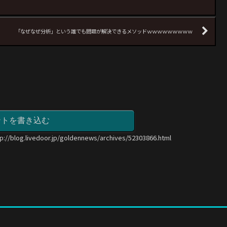
「なぜなぜ分析」という誰でも問題が解決できるメソッドｗｗｗｗｗｗｗｗｗ
ントを書き込む
tp://blog.livedoor.jp/goldennews/archives/52303866.html