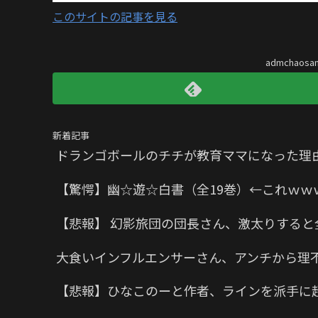
このサイトの記事を見る
admchaos
新着記事
ドランゴボールのチチが教育ママになった理
【驚愕】幽☆遊☆白書（全19巻）←これｗｗ
【悲報】 幻影旅団の団長さん、激太りすると
大食いインフルエンサーさん、アンチから理
【悲報】ひなこのーと作者、ラインを派手に