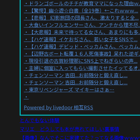
ドランゴボールのチチが教育ママになった理由ｗ..
【驚愕】幽☆遊☆白書（全19巻）←これｗｗｗ...
【悲報】 幻影旅団の団長さん、激太りすると全...
大食いインフルエンサーさん、アンチから理不尽..
【大悲報】未来で待ってる女さん、あまりにも多..
【ハゲ速報】イケおぢさん、若い女子をSNSで...
【ハゲ速報】デビッド・ベッカムさん、ベッカム..
【辺野古ボート転覆１６人死傷事故】呆れた逆ギ..
現役引退の古賀紗理那にSNS上でねぎらいの声...
主婦に個室に入ってもらい撮影させたイッてるオ..
チェンソーマン 吉田...お前随分と鍛え直し...
チェンソーマン 吉田...お前随分と鍛え直し...
東京リベンジャーズ マイキーはさぁ…
Powered by livedoor 相互RSS
とんでもない体験
マリエ どうしても本が売れてほしい裏事情
【画像】なんでそこに家建てた？ってなる画像ｗｗｗ