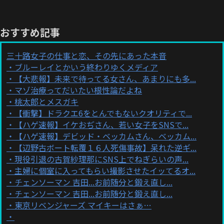
おすすめ記事
三十路女子の仕事と恋、その先にあった本音
ブルーレイとかいう終わりゆくメディア
【大悲報】未来で待ってる女さん、あまりにも多...
マゾ治療ってだいたい根性論だよね
桃太郎とメスガキ
【衝撃】ドラクエ6をとんでもないクオリティで...
【ハゲ速報】イケおぢさん、若い女子をSNSで...
【ハゲ速報】デビッド・ベッカムさん、ベッカム...
【辺野古ボート転覆１６人死傷事故】呆れた逆ギ...
現役引退の古賀紗理那にSNS上でねぎらいの声...
主婦に個室に入ってもらい撮影させたイッてるオ...
チェンソーマン 吉田...お前随分と鍛え直し...
チェンソーマン 吉田...お前随分と鍛え直し...
東京リベンジャーズ マイキーはさぁ…