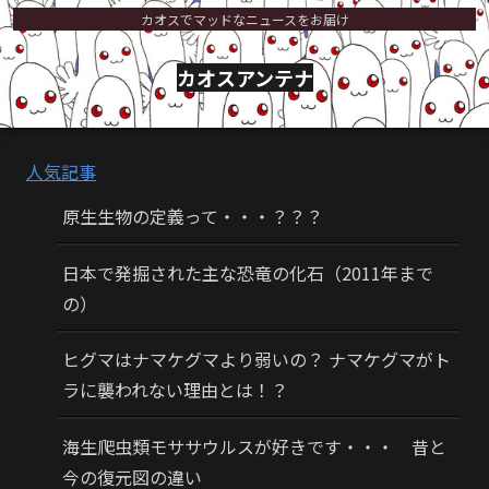
カオスでマッドなニュースをお届け
カオスアンテナ
人気記事
原生生物の定義って・・・？？？
日本で発掘された主な恐竜の化石（2011年まで
の）
ヒグマはナマケグマより弱いの？ ナマケグマがト
ラに襲われない理由とは！？
海生爬虫類モササウルスが好きです・・・ 昔と
今の復元図の違い