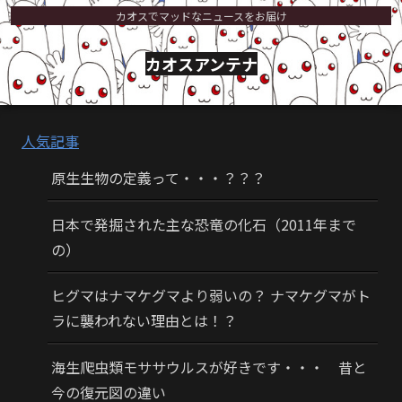
カオスでマッドなニュースをお届け
カオスアンテナ
人気記事
原生生物の定義って・・・？？？
日本で発掘された主な恐竜の化石（2011年まで
の）
ヒグマはナマケグマより弱いの？ ナマケグマがト
ラに襲われない理由とは！？
海生爬虫類モササウルスが好きです・・・ 昔と
今の復元図の違い