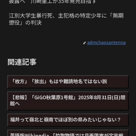
披露へ 川崎重工が35年発売目指す
江別大学生暴行死、主犯格の特定少年に「無期
懲役」の判決
admchaosantenna
関連記事
「枚方」「放出」もはや難読地名ではない説
【悲報】「GiGO秋葉原1号館」2025年8月31日(日)閉
館へ
福井って嶺北と嶺南でほぼ別の県みたいじゃない？
英語版Wikipedia 「竹取物語では月面国家が宇宙戦