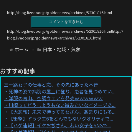
http://blog.livedoor.jp/goldennews/archives/52301816.html
コメントを書き込む
http://blog.livedoor.jp/goldennews/archives/52301816.htmlhttp://
blog.livedoor.jp/goldennews/archives/52301816.html
ホーム
日本・地域・気象
おすすめ記事
三十路女子の仕事と恋、その先にあった本音
死神の姿で病院の屋上に登り、患者を見つめてい...
洋服の青山、空調ウェアを発売ｗｗｗｗｗｗ
川崎ってどうしようもない街みたいなイメージあ...
【大悲報】未来で待ってる女さん、あまりにも多...
【衝撃】ドラクエ6をとんでもないクオリティで...
【ハゲ速報】イケおぢさん、若い女子をSNSで...
【ハゲ速報】デビッド・ベッカムさん、ベッカム...