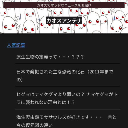
カオスでマッドなニュースをお届け
カオスアンテナ
人気記事
原生生物の定義って・・・？？？
日本で発掘された主な恐竜の化石（2011年まで
の）
ヒグマはナマケグマより弱いの？ ナマケグマがト
ラに襲われない理由とは！？
海生爬虫類モササウルスが好きです・・・ 昔と
今の復元図の違い