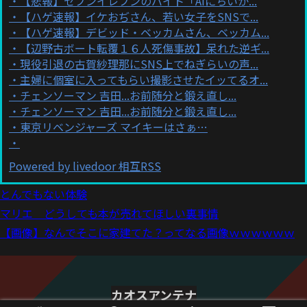
【悲報】セブンイレブンのバイト「AIにちいか...
【ハゲ速報】イケおぢさん、若い女子をSNSで...
【ハゲ速報】デビッド・ベッカムさん、ベッカム...
【辺野古ボート転覆１６人死傷事故】呆れた逆ギ...
現役引退の古賀紗理那にSNS上でねぎらいの声...
主婦に個室に入ってもらい撮影させたイッてるオ...
チェンソーマン 吉田...お前随分と鍛え直し...
チェンソーマン 吉田...お前随分と鍛え直し...
東京リベンジャーズ マイキーはさぁ…
Powered by livedoor 相互RSS
とんでもない体験
マリエ どうしても本が売れてほしい裏事情
【画像】なんでそこに家建てた？ってなる画像ｗｗｗｗｗｗ
カオスアンテナ