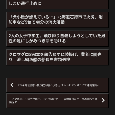
しまい通行止めに
「犬小屋が燃えている…」北海道石狩市で火災、消
防車など5台で40分の消火活動
2人の女子中学生、飛び降り自殺しようとしていた男
性の足にしがみつき命を助ける
クロマグロ893本を報告せずに陸揚げ、業者に闇売
り 流し網漁船の船長を書類送検
『バキ外伝 独歩 -独り飲み喰い歩き-』チャンピオンREDにて連載開始へ
『ミヤネ屋』出演の弁護士、ろれつ回らず……宮根誠司がとっさの判断で退
席促す