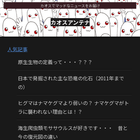
カオスでマッドなニュースをお届け
カオスアンテナ
人気記事
原生生物の定義って・・・？？？
日本で発掘された主な恐竜の化石（2011年まで
の）
ヒグマはナマケグマより弱いの？ ナマケグマがト
ラに襲われない理由とは！？
海生爬虫類モササウルスが好きです・・・ 昔と
今の復元図の違い