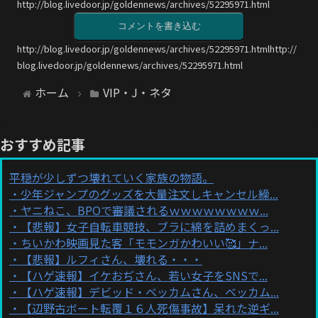
http://blog.livedoor.jp/goldennews/archives/52295971.html
コメントを書き込む
http://blog.livedoor.jp/goldennews/archives/52295971.htmlhttp://
blog.livedoor.jp/goldennews/archives/52295971.html
ホーム
VIP・J・ネタ
おすすめ記事
平穏が少しずつ壊れていく家族の物語。
少年ジャンプのグッズを大量注文しキャンセル繰...
ヤニねこ、BPOで審議されるｗｗｗｗｗｗｗｗ...
【悲報】女子自転車競技、ブラに綿を詰めまくっ...
ちいかわ映画見た客「モモンガかわいい🥰」ナ...
【悲報】ルフィさん、壊れる・・・
【ハゲ速報】イケおぢさん、若い女子をSNSで...
【ハゲ速報】デビッド・ベッカムさん、ベッカム...
【辺野古ボート転覆１６人死傷事故】呆れた逆ギ...