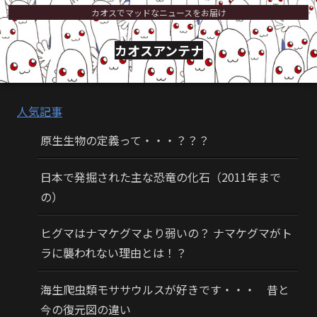
カオスでマッドなニュースをお届け
カオスアンテナ
人気記事
原生生物の定義って・・・？？？
日本で発掘された主な恐竜の化石（2011年まで
の）
ヒグマはナマケグマより弱いの？ ナマケグマがト
ラに襲われない理由とは！？
海生爬虫類モササウルスが好きです・・・ 昔と
今の復元図の違い