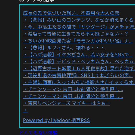
成長の先で気づいた想い、不器用な大人の恋
【悲報】みい山のコンテンツ、なぜか消えまくる
今、中高生たちの間で「サウダージ」がメチャ流..
減塩って普通に生きてたら不可能じゃない…？
ちいかわ映画見た客「モモンガかわいい🥰」ナ...
【悲報】ルフィさん、壊れる・・・
【ハゲ速報】イケおぢさん、若い女子をSNSで...
【ハゲ速報】デビッド・ベッカムさん、ベッカム..
【辺野古ボート転覆１６人死傷事故】呆れた逆ギ..
現役引退の古賀紗理那にSNS上でねぎらいの声...
主婦に個室に入ってもらい撮影させたイッてるオ..
チェンソーマン 吉田...お前随分と鍛え直し...
チェンソーマン 吉田...お前随分と鍛え直し...
東京リベンジャーズ マイキーはさぁ…
Powered by livedoor 相互RSS
とんでもない体験