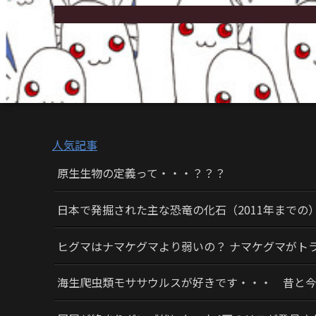
人気記事
原生生物の定義って・・・？？？
日本で発掘された主な恐竜の化石（2011年までの
ヒグマはナマケグマより弱いの？ ナマケグマがト
海生爬虫類モササウルスが好きです・・・ 昔と