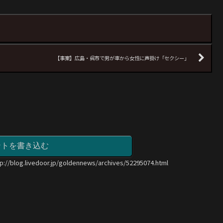
【事案】広島・呉市で男が車から女性に声掛け「セクシー」
ントを書き込む
tp://blog.livedoor.jp/goldennews/archives/52295074.html