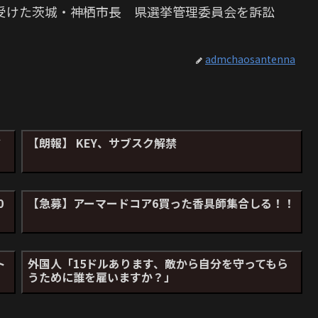
受けた茨城・神栖市長 県選挙管理委員会を訴訟
admchaosantenna
ド
【朗報】 KEY、サブスク解禁
0
【急募】アーマードコア6買った香具師集合しる！！
ト
外国人「15ドルあります、敵から自分を守ってもら
うために誰を雇いますか？」