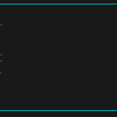
.
.
.
.