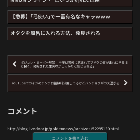
【急募】｢弓使い｣で一番有名なキャラｗｗｗ
オタクを風呂に入れる方法、発見される
ボジョレ・ヌーボー解禁 「今年は天候に恵まれてブドウの質がまれに見るほ
ど良く、凝縮された果実味がしっかりと感じられる」
YouTubeでカイジのチンチロ編無料公開してるけどハンチョウがカス過ぎる
コメント
http://blog.livedoor.jp/goldennews/archives/52295130.html
コメントを書き込む