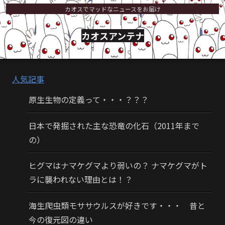
カオスでマッドなニュースをお届け
カオスアンテナ
人気記事
原生生物の定義って・・・？？？
日本で発掘された主な恐竜の化石（2011年まで
の）
ヒグマはナマケグマより弱いの？ ナマケグマがト
ラに襲われない理由とは！？
海生爬虫類モササウルスが好きです・・・ 昔と
今の復元図の違い