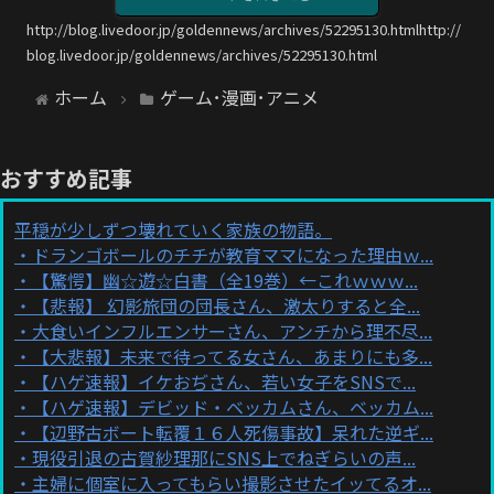
http://blog.livedoor.jp/goldennews/archives/52295130.htmlhttp://
blog.livedoor.jp/goldennews/archives/52295130.html
ホーム
ゲーム･漫画･アニメ
おすすめ記事
平穏が少しずつ壊れていく家族の物語。
ドランゴボールのチチが教育ママになった理由ｗ...
【驚愕】幽☆遊☆白書（全19巻）←これｗｗｗ...
【悲報】 幻影旅団の団長さん、激太りすると全...
大食いインフルエンサーさん、アンチから理不尽...
【大悲報】未来で待ってる女さん、あまりにも多...
【ハゲ速報】イケおぢさん、若い女子をSNSで...
【ハゲ速報】デビッド・ベッカムさん、ベッカム...
【辺野古ボート転覆１６人死傷事故】呆れた逆ギ...
現役引退の古賀紗理那にSNS上でねぎらいの声...
主婦に個室に入ってもらい撮影させたイッてるオ...