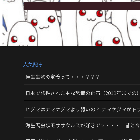
人気記事
原生生物の定義って・・・？？？
日本で発掘された主な恐竜の化石（2011年までの
ヒグマはナマケグマより弱いの？ ナマケグマがト
海生爬虫類モササウルスが好きです・・・ 昔と