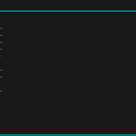
.
.
.
.
.
.
.
.