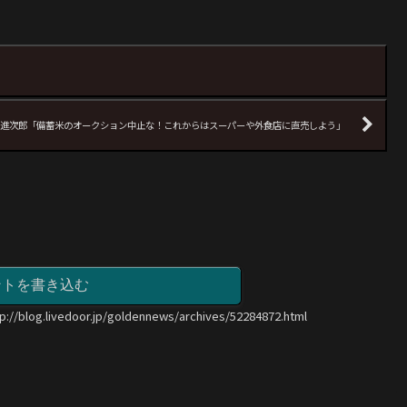
進次郎「備蓄米のオークション中止な！これからはスーパーや外食店に直売しよう」
ントを書き込む
tp://blog.livedoor.jp/goldennews/archives/52284872.html