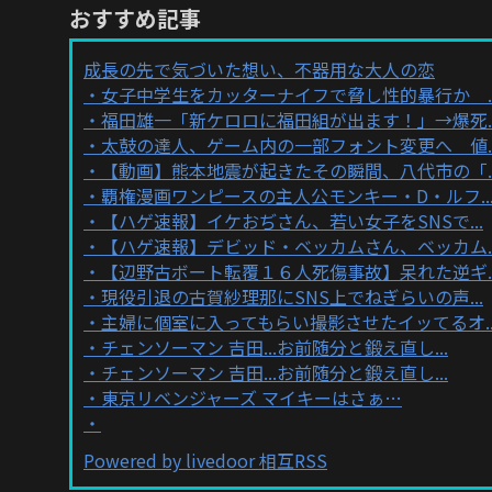
おすすめ記事
成長の先で気づいた想い、不器用な大人の恋
女子中学生をカッターナイフで脅し性的暴行か ..
福田雄一「新ケロロに福田組が出ます！」→爆死..
太鼓の達人、ゲーム内の一部フォント変更へ 値..
【動画】熊本地震が起きたその瞬間、八代市の「..
覇権漫画ワンピースの主人公モンキー・D・ルフ..
【ハゲ速報】イケおぢさん、若い女子をSNSで...
【ハゲ速報】デビッド・ベッカムさん、ベッカム..
【辺野古ボート転覆１６人死傷事故】呆れた逆ギ..
現役引退の古賀紗理那にSNS上でねぎらいの声...
主婦に個室に入ってもらい撮影させたイッてるオ..
チェンソーマン 吉田...お前随分と鍛え直し...
チェンソーマン 吉田...お前随分と鍛え直し...
東京リベンジャーズ マイキーはさぁ…
Powered by livedoor 相互RSS