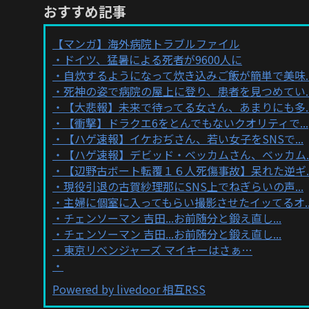
おすすめ記事
【マンガ】海外病院トラブルファイル
ドイツ、猛暑による死者が9600人に
自炊するようになって炊き込みご飯が簡単で美味..
死神の姿で病院の屋上に登り、患者を見つめてい..
【大悲報】未来で待ってる女さん、あまりにも多..
【衝撃】ドラクエ6をとんでもないクオリティで...
【ハゲ速報】イケおぢさん、若い女子をSNSで...
【ハゲ速報】デビッド・ベッカムさん、ベッカム..
【辺野古ボート転覆１６人死傷事故】呆れた逆ギ..
現役引退の古賀紗理那にSNS上でねぎらいの声...
主婦に個室に入ってもらい撮影させたイッてるオ..
チェンソーマン 吉田...お前随分と鍛え直し...
チェンソーマン 吉田...お前随分と鍛え直し...
東京リベンジャーズ マイキーはさぁ…
Powered by livedoor 相互RSS