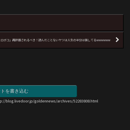
とロボコ」再評価されるべき！読んだことないヤツは人生の半分は損してるwwwwww
ントを書き込む
tp://blog.livedoor.jp/goldennews/archives/52283808.html