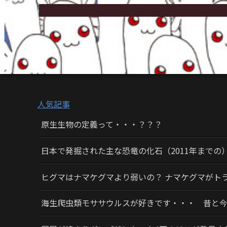
人気記事
原生生物の定義って・・・？？？
日本で発掘された主な恐竜の化石（2011年までの
ヒグマはナマケグマより弱いの？ ナマケグマがト
海生爬虫類モササウルスが好きです・・・ 昔と