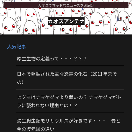
カオスでマッドなニュースをお届け
カオスアンテナ
人気記事
原生生物の定義って・・・？？？
日本で発掘された主な恐竜の化石（2011年まで
の）
ヒグマはナマケグマより弱いの？ ナマケグマがト
ラに襲われない理由とは！？
海生爬虫類モササウルスが好きです・・・ 昔と
今の復元図の違い