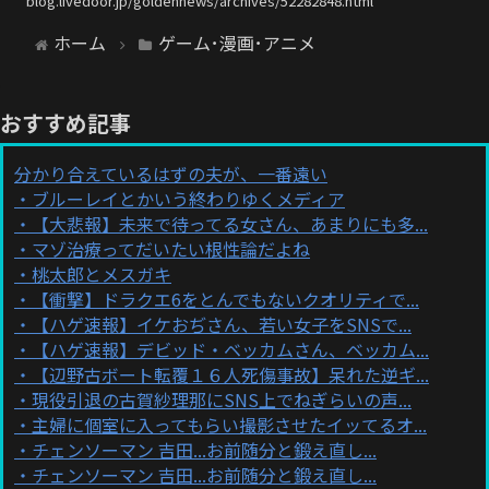
blog.livedoor.jp/goldennews/archives/52282848.html
ホーム
ゲーム･漫画･アニメ
おすすめ記事
分かり合えているはずの夫が、一番遠い
ブルーレイとかいう終わりゆくメディア
【大悲報】未来で待ってる女さん、あまりにも多...
マゾ治療ってだいたい根性論だよね
桃太郎とメスガキ
【衝撃】ドラクエ6をとんでもないクオリティで...
【ハゲ速報】イケおぢさん、若い女子をSNSで...
【ハゲ速報】デビッド・ベッカムさん、ベッカム...
【辺野古ボート転覆１６人死傷事故】呆れた逆ギ...
現役引退の古賀紗理那にSNS上でねぎらいの声...
主婦に個室に入ってもらい撮影させたイッてるオ...
チェンソーマン 吉田...お前随分と鍛え直し...
チェンソーマン 吉田...お前随分と鍛え直し...