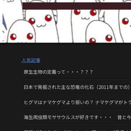
人気記事
原生生物の定義って・・・？？？
日本で発掘された主な恐竜の化石（2011年までの
ヒグマはナマケグマより弱いの？ ナマケグマがト
海生爬虫類モササウルスが好きです・・・ 昔と