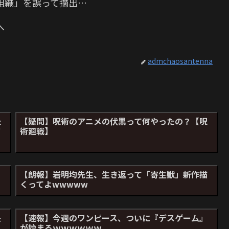
組織」を誤って摘出…
へ
admchaosantenna
た
【疑問】呪術のアニメの伏黒って何やったの？【呪
ワ
術廻戦】
け
【朗報】岩明均先生、生き返って「寄生獣」新作描
くってよwwwww
失
【速報】今週のワンピース、ついに『デスゲーム』
が始まるｗｗｗｗｗｗ