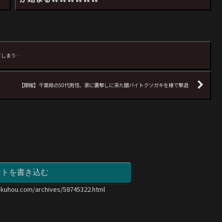
てしまう…
【朗報】千葉県の50代男性、家に襲撃しに来た闇バイトクソガキを棒で撃退
ントを書き込む
okuhou.com/archives/58745322.html