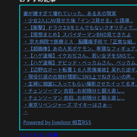
妻が嫌すぎて壊れていった、ある夫の現実
少女2人にAV見せた後「インコ見せる」と誘導...
【衝撃】ドラクエ6をとんでもないクオリティで...
【感想まとめ】スパイダーマンBND見てきたよ
京大病院で医療ミス 脳腫瘍手術で「正常な組...
【超画像】あの人気ポケモン、卑猥なフィギュア..
【ハゲ速報】イケおぢさん、若い女子をSNSで...
【ハゲ速報】デビッド・ベッカムさん、ベッカム..
【辺野古ボート転覆１６人死傷事故】呆れた逆ギ..
現役引退の古賀紗理那にSNS上でねぎらいの声...
主婦に個室に入ってもらい撮影させたイッてるオ..
チェンソーマン 吉田...お前随分と鍛え直し...
チェンソーマン 吉田...お前随分と鍛え直し...
東京リベンジャーズ マイキーはさぁ…
Powered by livedoor 相互RSS
とんでもない体験