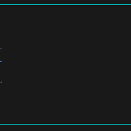
.
.
.
.