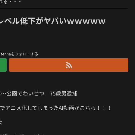
れる・・・
レベル低下がヤバいｗｗｗｗｗ
antennaをフォローする
導…公園でわいせつ 75歳男逮捕
でアニメ化してしまったAI動画がこちら！！！
よ