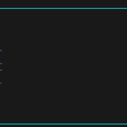
.
.
.
.