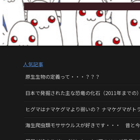
人気記事
原生生物の定義って・・・？？？
日本で発掘された主な恐竜の化石（2011年までの
ヒグマはナマケグマより弱いの？ ナマケグマがト
海生爬虫類モササウルスが好きです・・・ 昔と