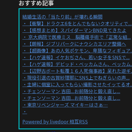
おすすめ記事
結婚生活の「当たり前」が壊れる瞬間
【衝撃】ドラクエ6をとんでもないクオリティで...
【感想まとめ】スパイダーマンBND見てきたよ
京大病院で医療ミス 脳腫瘍手術で「正常な組...
【朗報】ジブリパークにナウシカエリア整備へ
【超画像】あの人気ポケモン、卑猥なフィギュア..
【ハゲ速報】イケおぢさん、若い女子をSNSで...
【ハゲ速報】デビッド・ベッカムさん、ベッカム..
【辺野古ボート転覆１６人死傷事故】呆れた逆ギ..
現役引退の古賀紗理那にSNS上でねぎらいの声...
主婦に個室に入ってもらい撮影させたイッてるオ..
チェンソーマン 吉田...お前随分と鍛え直し...
チェンソーマン 吉田...お前随分と鍛え直し...
東京リベンジャーズ マイキーはさぁ…
Powered by livedoor 相互RSS