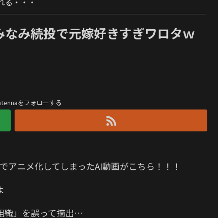
れる・・・
山みなみ続投で元嫁好きすぎワロタｗ
antennaをフォローする
でアニメ化してしまったAI動画がこちら！！！
よ
組織」を誤って摘出…