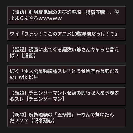
【話題】劇場版鬼滅の刃夢幻城編ー猗窩座戦ー、涙
止まらんやろｗｗｗｗｗ
ワイ「ファッ！？このアニメ10数年前だっけ！？」
【話題】漫画に出てくる超強い爺さんキャラと言え
ば？【漫画】
ぼく「主人公最強議論スレ？どうせ悟空が最強だろ
w」wikiﾋﾗｷｰ
【話題】チェンソーマンレゼ編の興行収入を予想す
るスレ【チェンソーマン】
【疑問】呪術廻戦の『五条悟』←なんで負けたん
だ？？？【呪術廻戦】