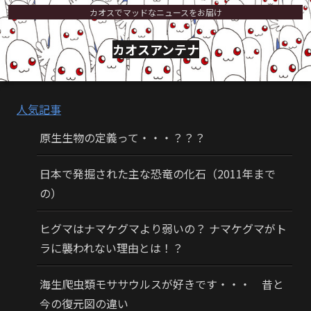
カオスでマッドなニュースをお届け
カオスアンテナ
人気記事
原生生物の定義って・・・？？？
日本で発掘された主な恐竜の化石（2011年まで
の）
ヒグマはナマケグマより弱いの？ ナマケグマがト
ラに襲われない理由とは！？
海生爬虫類モササウルスが好きです・・・ 昔と
今の復元図の違い