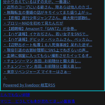
分かり合えているはずの夫が、一番遠い
近所のコープにいる爺さん、隙あらば他人のカゴ...
無職転生の重婚の話がキモイってまた盛り上がっ...
【悲報】週刊少年ジャンプさん、最大発行部数6...
ブロリーMADを初めて見たんだが
【超朗報】Amazonで「GANTZ」が全巻...
【ハゲ速報】イケおぢさん、若い女子をSNSで...
【ハゲ速報】デビッド・ベッカムさん、ベッカム...
【辺野古ボート転覆１６人死傷事故】呆れた逆ギ...
現役引退の古賀紗理那にSNS上でねぎらいの声...
主婦に個室に入ってもらい撮影させたイッてるオ...
チェンソーマン 吉田...お前随分と鍛え直し...
チェンソーマン 吉田...お前随分と鍛え直し...
東京リベンジャーズ マイキーはさぁ…
Powered by livedoor 相互RSS
とんでもない体験
マリエ どうしても本が売れてほしい裏事情