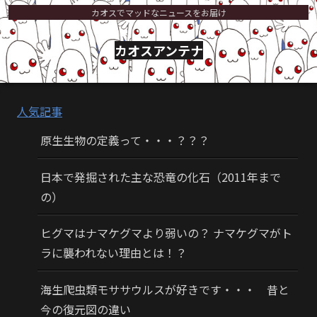
カオスでマッドなニュースをお届け
カオスアンテナ
人気記事
原生生物の定義って・・・？？？
日本で発掘された主な恐竜の化石（2011年まで
の）
ヒグマはナマケグマより弱いの？ ナマケグマがト
ラに襲われない理由とは！？
海生爬虫類モササウルスが好きです・・・ 昔と
今の復元図の違い