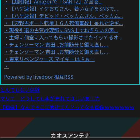
【超朗報】Amazonで「GANTZ」が全巻...
【ハゲ速報】イケおぢさん、若い女子をSNSで...
【ハゲ速報】デビッド・ベッカムさん、ベッカム...
【辺野古ボート転覆１６人死傷事故】呆れた逆ギ...
現役引退の古賀紗理那にSNS上でねぎらいの声...
主婦に個室に入ってもらい撮影させたイッてるオ...
チェンソーマン 吉田...お前随分と鍛え直し...
チェンソーマン 吉田...お前随分と鍛え直し...
東京リベンジャーズ マイキーはさぁ…
Powered by livedoor 相互RSS
とんでもない体験
マリエ どうしても本が売れてほしい裏事情
【画像】なんでそこに家建てた？ってなる画像ｗｗｗｗｗｗ
カオスアンテナ