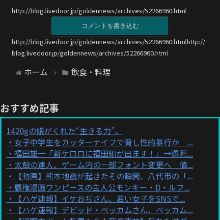
http://blog.livedoor.jp/goldennews/archives/52266960.html
コメントを書き込む
http://blog.livedoor.jp/goldennews/archives/52266960.htmlhttp://
blog.livedoor.jp/goldennews/archives/52266960.html
ホーム
飲食・料理
おすすめ記事
1420gの娘がくれた“生きる力”。
女子中学生をカッターナイフで脅し性的暴行か ...
福田雄一「新ケロロに福田組が出ます！」→爆死...
太鼓の達人、ゲーム内の一部フォント変更へ 値...
【動画】熊本地震が起きたその瞬間、八代市の「...
覇権漫画ワンピースの主人公モンキー・D・ルフ...
【ハゲ速報】イケおぢさん、若い女子をSNSで...
【ハゲ速報】デビッド・ベッカムさん、ベッカム...