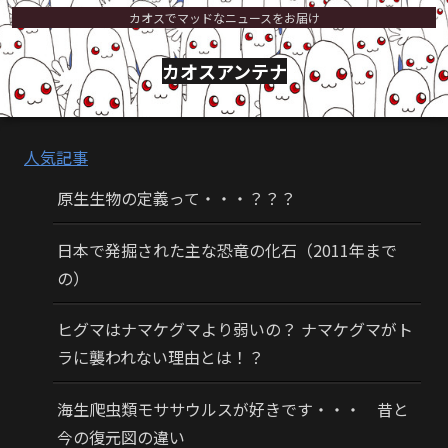
カオスでマッドなニュースをお届け
カオスアンテナ
人気記事
原生生物の定義って・・・？？？
日本で発掘された主な恐竜の化石（2011年まで
の）
ヒグマはナマケグマより弱いの？ ナマケグマがト
ラに襲われない理由とは！？
海生爬虫類モササウルスが好きです・・・ 昔と
今の復元図の違い