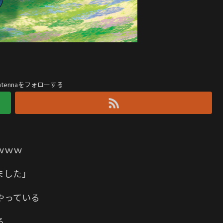
antennaをフォローする
ｗｗｗ
ました」
やっている
る