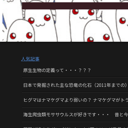
人気記事
原生生物の定義って・・・？？？
日本で発掘された主な恐竜の化石（2011年までの
ヒグマはナマケグマより弱いの？ ナマケグマがト
海生爬虫類モササウルスが好きです・・・ 昔と