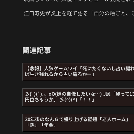
江口寿史が炎上を経て語る「自分の絵ごと、
関連記事
【悲報】人狼ゲームワイ「死にたくないし占い騙
ば生き残れるから占い騙るかー」
彡(ﾟ)(ﾟ).。oO(嫁の自慢したいな…) J民「卵って1
円位ちゃうか」 彡(^)(^)「！！」
30年後のなんＧで盛り上げる話題「老人ホーム」
「孫」「年金」