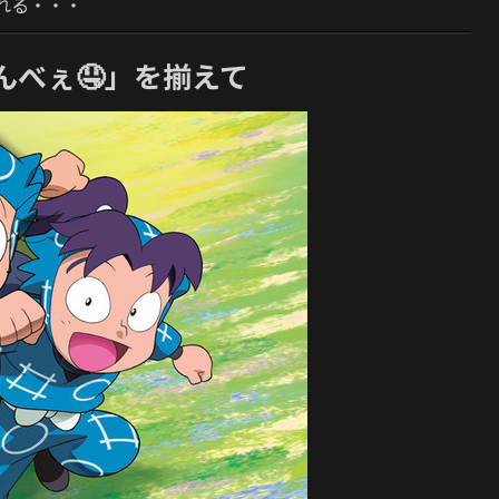
れる・・・
んべぇ🤤」を揃えて