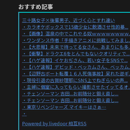
おすすめ記事
三十路女子×後輩男子、近づく心とすれ違い
カラオケボックスで15歳少女に飲酒させ性的暴...
【画像】温泉の中でこれやる奴ｗｗｗｗｗｗｗｗ..
ワンダンス作者「手描きアニメに挑戦してみまし..
【大悲報】未来で待ってる女さん、あまりにも多..
【衝撃】ドラクエ6をとんでもないクオリティで...
【ハゲ速報】イケおぢさん、若い女子をSNSで...
【ハゲ速報】デビッド・ベッカムさん、ベッカム..
【辺野古ボート転覆１６人死傷事故】呆れた逆ギ..
現役引退の古賀紗理那にSNS上でねぎらいの声...
主婦に個室に入ってもらい撮影させたイッてるオ..
チェンソーマン 吉田...お前随分と鍛え直し...
チェンソーマン 吉田...お前随分と鍛え直し...
東京リベンジャーズ マイキーはさぁ…
Powered by livedoor 相互RSS