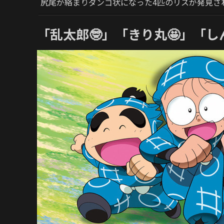
尻尾が絡まりダンゴ状になった4匹のリスが発見さ
「乱太郎🤓」「きり丸🤩」「し