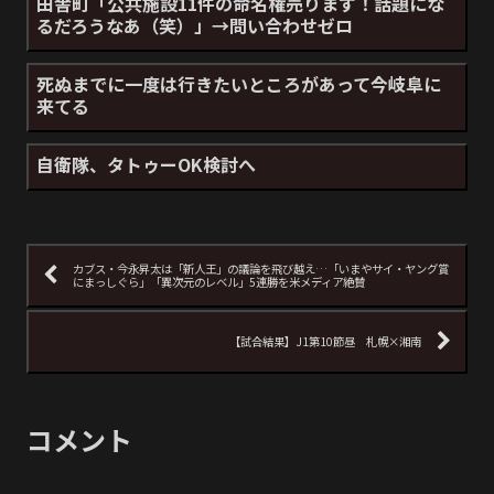
田舎町「公共施設11件の命名権売ります！話題にな
るだろうなあ（笑）」→問い合わせゼロ
死ぬまでに一度は行きたいところがあって今岐阜に
来てる
自衛隊、タトゥーOK検討へ
カブス・今永昇太は「新人王」の議論を飛び越え…「いまやサイ・ヤング賞
にまっしぐら」「異次元のレベル」5連勝を米メディア絶賛
【試合結果】J1第10節昼 札幌×湘南
コメント