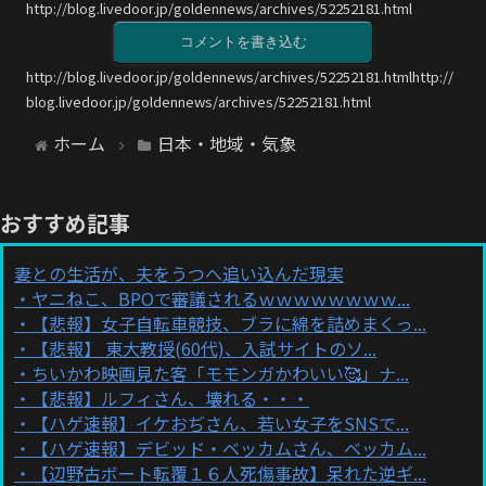
http://blog.livedoor.jp/goldennews/archives/52252181.html
コメントを書き込む
http://blog.livedoor.jp/goldennews/archives/52252181.htmlhttp://
blog.livedoor.jp/goldennews/archives/52252181.html
ホーム
日本・地域・気象
おすすめ記事
妻との生活が、夫をうつへ追い込んだ現実
ヤニねこ、BPOで審議されるｗｗｗｗｗｗｗｗ...
【悲報】女子自転車競技、ブラに綿を詰めまくっ...
【悲報】 東大教授(60代)、入試サイトのソ...
ちいかわ映画見た客「モモンガかわいい🥰」ナ...
【悲報】ルフィさん、壊れる・・・
【ハゲ速報】イケおぢさん、若い女子をSNSで...
【ハゲ速報】デビッド・ベッカムさん、ベッカム...
【辺野古ボート転覆１６人死傷事故】呆れた逆ギ...