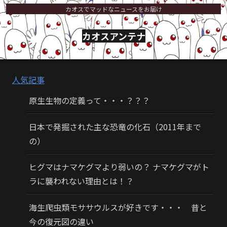
カオスでマッドなニュースをお届け
カオスアンテナ
人気記事
原生生物の定義って・・・？？？
日本で発掘された主な恐竜の化石（2011年まで
の）
ヒグマはナマケグマより弱いの？ ナマケグマがト
ラに襲われない理由とは！？
海生爬虫類モササウルスが好きです・・・ 昔と
今の復元図の違い