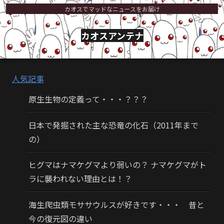
カオスでマッドなニュースをお届け
カオスアンテナ
人気記事
原生生物の定義って・・・？？？
日本で発掘された主な恐竜の化石（2011年まで
の）
ヒグマはナマケグマより弱いの？ ナマケグマがト
ラに襲われない理由とは！？
海生爬虫類モササウルスが好きです・・・ 昔と
今の復元図の違い