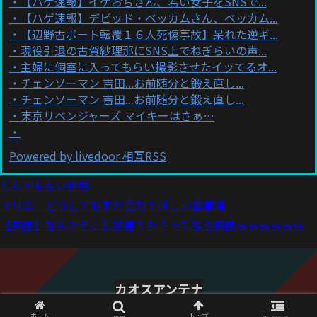
【ハゲ速報】イケおぢさん、若い女子をSNSで...
【ハゲ速報】デビッド・ベッカムさん、ベッカム...
【辺野古ボート転覆１６人死傷事故】呆れた逆ギ...
現役引退の古賀紗理那にSNS上でねぎらいの声...
主婦に個室に入ってもらい撮影させたイッてるオ...
チェンソーマン 吉田...お前随分と鍛え直し...
チェンソーマン 吉田...お前随分と鍛え直し...
東京リベンジャーズ マイキーはさぁ…
Powered by livedoor 相互RSS
とんでもない体験
マリエ どうしても本が売れてほしい裏事情
【画像】なんでそこに家建てた？ってなる画像ｗｗｗｗｗｗ
カオスアンテナ
© 2021 カオスアンテナ.
ホーム
トップ