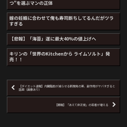
つ"を選ぶマンの正体
嫁の妊娠に合わせて俺も寿司断ちしてるんだがツラ
すぎる
【悲報】「海苔」遂に最大40%の値上げへ
キリンの「世界のKitchenから ライムソルト」発
売！！
【ダイエット速報】内臓脂肪が減らせる新開発の薬、副作用がヤバすぎると
話題（画像あり）
【朗報】「あえて非正規」の若者が増える