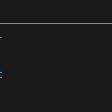
.
.
.
.
.