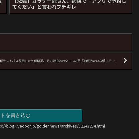
載
【悲報】ガラケー爺さん、病院で「アプリで予約し
てくだい」と言われブチギレ
球ラストパス多用した久保建英、その理由はカタールの芝「納豆みたいな感じで…」
ントを書き込む
tp://blog.livedoor.jp/goldennews/archives/52243234.html