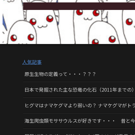
人気記事
原生生物の定義って・・・？？？
日本で発掘された主な恐竜の化石（2011年までの
ヒグマはナマケグマより弱いの？ ナマケグマがト
海生爬虫類モササウルスが好きです・・・ 昔と