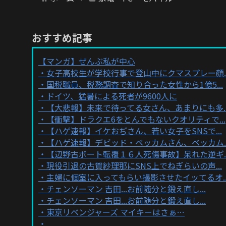
おすすめ記事
【マンガ】ぜんぶ私が中心
女子高校生が学校行事で登山中にクマスプレー顔..
国税職員、税務調査で知り合った女性から1億5...
ドイツ、猛暑による死者が9600人に
【大悲報】未来で待ってる女さん、あまりにも多..
【衝撃】ドラクエ6をとんでもないクオリティで...
【ハゲ速報】イケおぢさん、若い女子をSNSで...
【ハゲ速報】デビッド・ベッカムさん、ベッカム..
【辺野古ボート転覆１６人死傷事故】呆れた逆ギ..
現役引退の古賀紗理那にSNS上でねぎらいの声...
主婦に個室に入ってもらい撮影させたイッてるオ..
チェンソーマン 吉田...お前随分と鍛え直し...
チェンソーマン 吉田...お前随分と鍛え直し...
東京リベンジャーズ マイキーはさぁ…