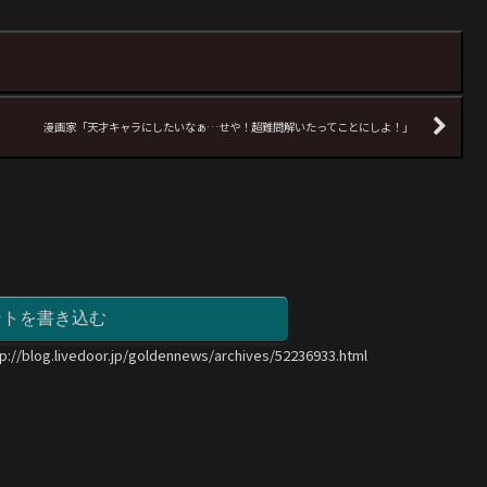
漫画家「天才キャラにしたいなぁ…せや！超難問解いたってことにしよ！」
ントを書き込む
tp://blog.livedoor.jp/goldennews/archives/52236933.html