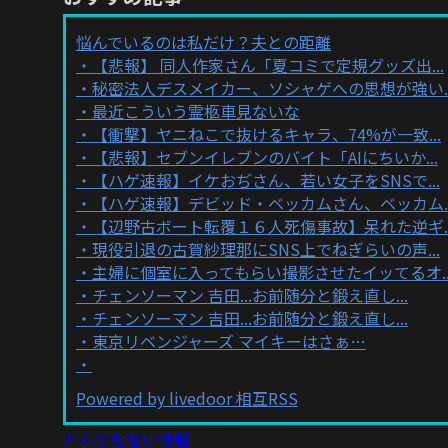
悩んでいるのは私だけ？夫との距離
【悲報】 同人作家さん「夏コミで定規グッズ出...
秘密法人デスメイカー、ソシャゲへの思想が強い..
最近こういう霊柩車見ないな
【衝撃】ヤニねこで抜けるキャラ、74%が一致...
【悲報】セブンイレブンのバイト「AIにちいか...
【ハゲ速報】イケおぢさん、若い女子をSNSで...
【ハゲ速報】デビッド・ベッカムさん、ベッカム..
【辺野古ボート転覆１６人死傷事故】呆れた逆ギ..
現役引退の古賀紗理那にSNS上でねぎらいの声...
主婦に個室に入ってもらい撮影させたイッてるオ..
チェンソーマン 吉田...お前随分と鍛え直し...
チェンソーマン 吉田...お前随分と鍛え直し...
東京リベンジャーズ マイキーはさぁ…
Powered by livedoor 相互RSS
とんでもない体験