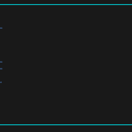
.
.
.
.