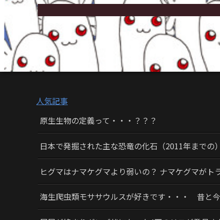
人気記事
原生生物の定義って・・・？？？
日本で発掘された主な恐竜の化石（2011年までの
ヒグマはナマケグマより弱いの？ ナマケグマがト
海生爬虫類モササウルスが好きです・・・ 昔と