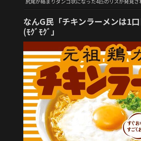
尻尾が絡まりダンゴ状になった4匹のリスが発見さ
なんG民「チキンラーメンは1口
(ﾓｸﾞﾓｸﾞ」