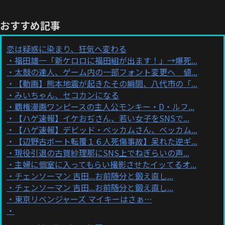
おすすめ記事
恋は疑惑に染まり、狂気へ変わる
福田雄一「新ケロロに福田組が出ます！」→爆死...
太鼓の達人、ゲーム内の一部フォント変更へ 値...
【動画】熊本地震が起きたその瞬間、八代市の「...
みいちゃん、セコカンになる
覇権漫画ワンピースの主人公モンキー・D・ルフ...
【ハゲ速報】イケおぢさん、若い女子をSNSで...
【ハゲ速報】デビッド・ベッカムさん、ベッカム...
【辺野古ボート転覆１６人死傷事故】呆れた逆ギ...
現役引退の古賀紗理那にSNS上でねぎらいの声...
主婦に個室に入ってもらい撮影させたイッてるオ...
チェンソーマン 吉田...お前随分と鍛え直し...
チェンソーマン 吉田...お前随分と鍛え直し...
東京リベンジャーズ マイキーはさぁ…