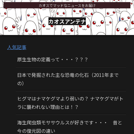
カオスでマッドなニュースをお届け
カオスアンテナ
人気記事
原生生物の定義って・・・？？？
日本で発掘された主な恐竜の化石（2011年まで
の）
ヒグマはナマケグマより弱いの？ ナマケグマがト
ラに襲われない理由とは！？
海生爬虫類モササウルスが好きです・・・ 昔と
今の復元図の違い