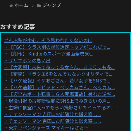
ホーム
ジャンプ
おすすめ記事
ぜんぶ私が中心、そう思われたくないのに
【FGO】クラス別の冠位選定トップがこれだっ...
【朗報】 Kindleのスポーツ漫画全巻50...
サザエボンの思い出
【大悲報】未来で待ってる女さん、あまりにも多...
【衝撃】ドラクエ6をとんでもないクオリティで...
【ハゲ速報】イケおぢさん、若い女子をSNSで...
【ハゲ速報】デビッド・ベッカムさん、ベッカム...
【辺野古ボート転覆１６人死傷事故】呆れた逆ギ...
現役引退の古賀紗理那にSNS上でねぎらいの声...
主婦に個室に入ってもらい撮影させたイッてるオ...
チェンソーマン 吉田...お前随分と鍛え直し...
チェンソーマン 吉田...お前随分と鍛え直し...
東京リベンジャーズ マイキーはさぁ…