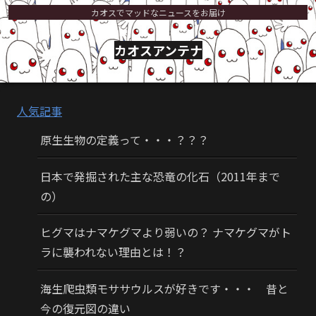
カオスでマッドなニュースをお届け
カオスアンテナ
人気記事
原生生物の定義って・・・？？？
日本で発掘された主な恐竜の化石（2011年まで
の）
ヒグマはナマケグマより弱いの？ ナマケグマがト
ラに襲われない理由とは！？
海生爬虫類モササウルスが好きです・・・ 昔と
今の復元図の違い