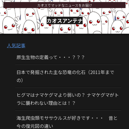
カオスでマッドなニュースをお届け
カオスアンテナ
人気記事
原生生物の定義って・・・？？？
日本で発掘された主な恐竜の化石（2011年まで
の）
ヒグマはナマケグマより弱いの？ ナマケグマがト
ラに襲われない理由とは！？
海生爬虫類モササウルスが好きです・・・ 昔と
今の復元図の違い