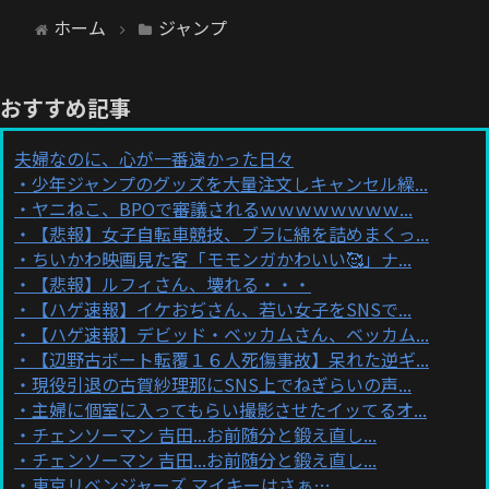
ホーム
ジャンプ
おすすめ記事
夫婦なのに、心が一番遠かった日々
少年ジャンプのグッズを大量注文しキャンセル繰...
ヤニねこ、BPOで審議されるｗｗｗｗｗｗｗｗ...
【悲報】女子自転車競技、ブラに綿を詰めまくっ...
ちいかわ映画見た客「モモンガかわいい🥰」ナ...
【悲報】ルフィさん、壊れる・・・
【ハゲ速報】イケおぢさん、若い女子をSNSで...
【ハゲ速報】デビッド・ベッカムさん、ベッカム...
【辺野古ボート転覆１６人死傷事故】呆れた逆ギ...
現役引退の古賀紗理那にSNS上でねぎらいの声...
主婦に個室に入ってもらい撮影させたイッてるオ...
チェンソーマン 吉田...お前随分と鍛え直し...
チェンソーマン 吉田...お前随分と鍛え直し...
東京リベンジャーズ マイキーはさぁ…